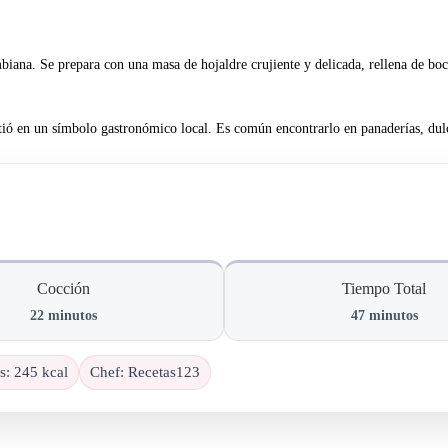
mbiana. Se prepara con una masa de hojaldre crujiente y delicada, rellena de b
tió en un símbolo gastronómico local. Es común encontrarlo en panaderías, dul
Cocción
Tiempo Total
22
minutos
47
minutos
s
:
245
kcal
Chef
:
Recetas123