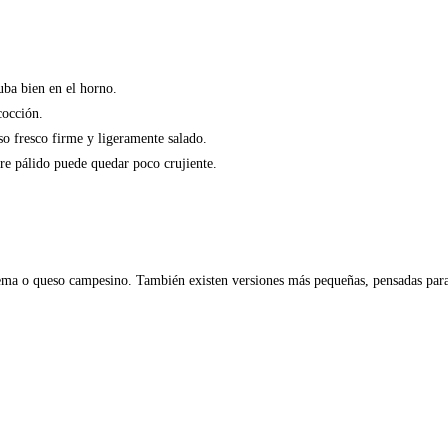
uba bien en el horno.
cocción.
so fresco firme y ligeramente salado.
dre pálido puede quedar poco crujiente.
ema o queso campesino. También existen versiones más pequeñas, pensadas para 